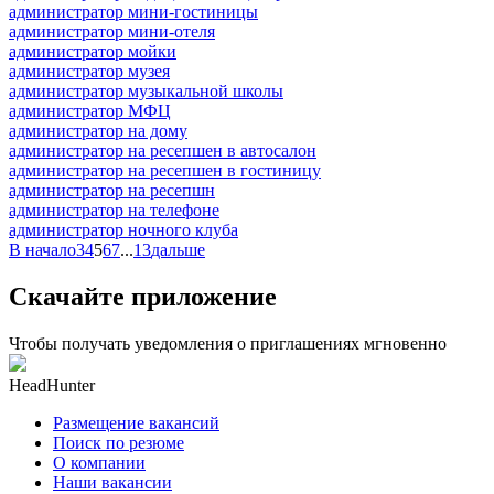
администратор мини-гостиницы
администратор мини-отеля
администратор мойки
администратор музея
администратор музыкальной школы
администратор МФЦ
администратор на дому
администратор на ресепшен в автосалон
администратор на ресепшен в гостиницу
администратор на ресепшн
администратор на телефоне
администратор ночного клуба
В начало
3
4
5
6
7
...
13
дальше
Скачайте приложение
Чтобы получать уведомления о приглашениях мгновенно
HeadHunter
Размещение вакансий
Поиск по резюме
О компании
Наши вакансии