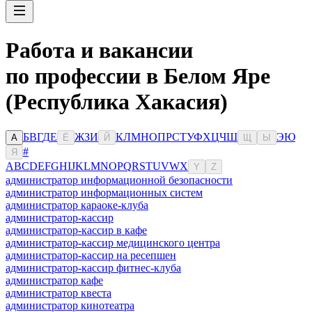
Работа и вакансии
по профессии в Белом Яре
(Республика Хакасия)
Б
В
Г
Д
Е
Ж
З
И
К
Л
М
Н
О
П
Р
С
Т
У
Ф
Х
Ц
Ч
Ш
Э
Ю
А
Ё
Й
Щ
Ы
#
Я
A
B
C
D
E
F
G
H
I
J
K
L
M
N
O
P
Q
R
S
T
U
V
W
X
Y
Z
администратор информационной безопасности
администратор информационных систем
администратор караоке-клуба
администратор-кассир
администратор-кассир в кафе
администратор-кассир медицинского центра
администратор-кассир на ресепшен
администратор-кассир фитнес-клуба
администратор кафе
администратор квеста
администратор кинотеатра