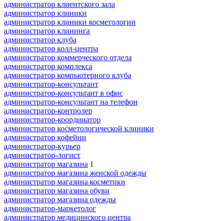
администратор клиентского зала
администратор клиники
администратор клиники косметологии
администратор клининга
администратор клуба
администратор колл-центра
администратор коммерческого отдела
администратор комплекса
администратор компьютерного клуба
администратор-консультант
администратор-консультант в офис
администратор-консультант на телефон
администратор-контролер
администратор-координатор
администратор косметологической клиники
администратор кофейни
администратор-курьер
администратор-логист
администратор магазина
1
администратор магазина женской одежды
администратор магазина косметики
администратор магазина обуви
администратор магазина одежды
администратор-маркетолог
администратор медицинского центра