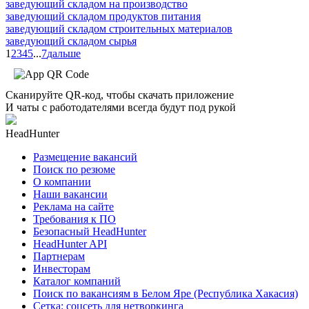
заведующий складом на производство
заведующий складом продуктов питания
заведующий складом строительных материалов
заведующий складом сырья
1
2
3
4
5
...
7
дальше
Сканируйте QR-код, чтобы скачать приложение
И чаты с работодателями всегда будут под рукой
HeadHunter
Размещение вакансий
Поиск по резюме
О компании
Наши вакансии
Реклама на сайте
Требования к ПО
Безопасный HeadHunter
HeadHunter API
Партнерам
Инвесторам
Каталог компаний
Поиск по вакансиям в Белом Яре (Республика Хакасия)
Сетка: соцсеть для нетворкинга