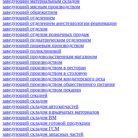
заведующий материальным складом
заведующий мясным производством
заведующий общежитием
заведующий отделением
заведующий отделением анестезиологии-реанимации
заведующий отделом
заведующий отделом розничных продаж
заведующий педиатрическим отделением
заведующий пищевым производством
заведующий поликлиникой
заведующий продовольственным магазином
заведующий производством
заведующий производством в ресторан
заведующий производством в столовую
заведующий производством кондитерского цеха
заведующий производством общественного питания
заведующий производством пекарни
заведующий секцией
заведующий складом
заведующий складом автозапчастей
заведующий складом взрывчатых материалов
заведующий складом ВМ
заведующий складом готовой продукции
заведующий складом ГСМ
заведующий складом запасных частей