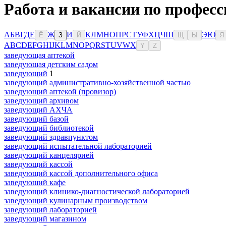
Работа и вакансии по професс
А
Б
В
Г
Д
Е
Ж
И
К
Л
М
Н
О
П
Р
С
Т
У
Ф
Х
Ц
Ч
Ш
Э
Ю
Ё
З
Й
Щ
Ы
Я
A
B
C
D
E
F
G
H
I
J
K
L
M
N
O
P
Q
R
S
T
U
V
W
X
Y
Z
заведующая аптекой
заведующая детским садом
заведующий
1
заведующий административно-хозяйственной частью
заведующий аптекой (провизор)
заведующий архивом
заведующий АХЧА
заведующий базой
заведующий библиотекой
заведующий здравпунктом
заведующий испытательной лабораторией
заведующий канцелярией
заведующий кассой
заведующий кассой дополнительного офиса
заведующий кафе
заведующий клинико-диагностической лабораторией
заведующий кулинарным производством
заведующий лабораторией
заведующий магазином