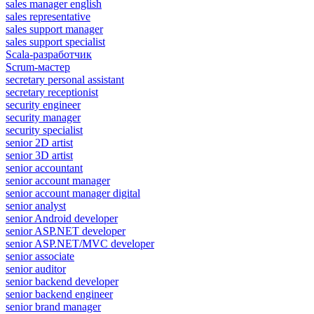
sales manager english
sales representative
sales support manager
sales support specialist
Scala-разработчик
Scrum-мастер
secretary personal assistant
secretary receptionist
security engineer
security manager
security specialist
senior 2D artist
senior 3D artist
senior accountant
senior account manager
senior account manager digital
senior analyst
senior Android developer
senior ASP.NET developer
senior ASP.NET/MVC developer
senior associate
senior auditor
senior backend developer
senior backend engineer
senior brand manager