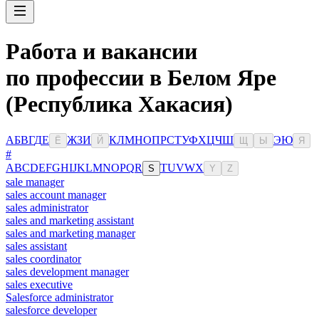
Работа и вакансии
по профессии в Белом Яре
(Республика Хакасия)
А
Б
В
Г
Д
Е
Ж
З
И
К
Л
М
Н
О
П
Р
С
Т
У
Ф
Х
Ц
Ч
Ш
Э
Ю
Ё
Й
Щ
Ы
Я
#
A
B
C
D
E
F
G
H
I
J
K
L
M
N
O
P
Q
R
T
U
V
W
X
S
Y
Z
sale manager
sales account manager
sales administrator
sales and marketing assistant
sales and marketing manager
sales assistant
sales coordinator
sales development manager
sales executive
Salesforce administrator
salesforce developer