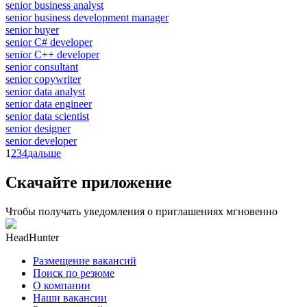
senior business analyst
senior business development manager
senior buyer
senior C# developer
senior C++ developer
senior consultant
senior copywriter
senior data analyst
senior data engineer
senior data scientist
senior designer
senior developer
1
2
3
4
дальше
Скачайте приложение
Чтобы получать уведомления о приглашениях мгновенно
HeadHunter
Размещение вакансий
Поиск по резюме
О компании
Наши вакансии