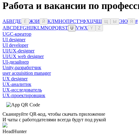
Работа и вакансии по професс
А
Б
В
Г
Д
Е
Ж
З
И
К
Л
М
Н
О
П
Р
С
Т
У
Ф
Х
Ц
Ч
Ш
Э
Ю
#
Ё
Й
Щ
Ы
Я
A
B
C
D
E
F
G
H
I
J
K
L
M
N
O
P
Q
R
S
T
V
W
X
U
Y
Z
UGC-креатор
UI designer
UI developer
UI/UX-designer
UI/UX web designer
UI-дизайнер
Unity-разработчик
user acquisition manager
UX designer
UX-аналитик
UX-исследователь
UX-проектировщик
Сканируйте QR-код, чтобы скачать приложение
И чаты с работодателями всегда будут под рукой
HeadHunter