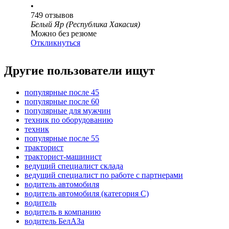
•
749
отзывов
Белый Яр (Республика Хакасия)
Можно без резюме
Откликнуться
Другие пользователи ищут
популярные после 45
популярные после 60
популярные для мужчин
техник по оборудованию
техник
популярные после 55
тракторист
тракторист-машинист
ведущий специалист склада
ведущий специалист по работе с партнерами
водитель автомобиля
водитель автомобиля (категория C)
водитель
водитель в компанию
водитель БелАЗа