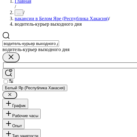
Главная
/
/
...
вакансии в Белом Яре (Республика Хакасия)
/
водитель-курьер выходного дня
водитель-курьер выходного дня
Белый Яр (Республика Хакасия)
График
Рабочие часы
Опыт
Тип занятости