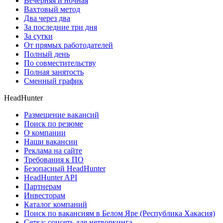
Вечерняя и ночная
Вахтовый метод
Два через два
За последние три дня
За сутки
От прямых работодателей
Полный день
По совместительству
Полная занятость
Сменный график
HeadHunter
Размещение вакансий
Поиск по резюме
О компании
Наши вакансии
Реклама на сайте
Требования к ПО
Безопасный HeadHunter
HeadHunter API
Партнерам
Инвесторам
Каталог компаний
Поиск по вакансиям в Белом Яре (Республика Хакасия)
Сетка: соцсеть для нетворкинга