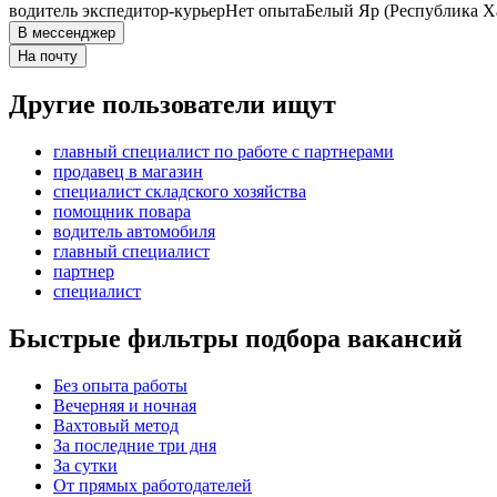
водитель экспедитор-курьер
Нет опыта
Белый Яр (Республика Х
В мессенджер
На почту
Другие пользователи ищут
главный специалист по работе с партнерами
продавец в магазин
специалист складского хозяйства
помощник повара
водитель автомобиля
главный специалист
партнер
специалист
Быстрые фильтры подбора вакансий
Без опыта работы
Вечерняя и ночная
Вахтовый метод
За последние три дня
За сутки
От прямых работодателей