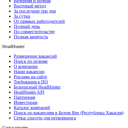
Вечерняя и ночная
Вахтовый метод
За последние три дня
За сутки
От прямых работодателей
Полный день
По совместительству
Полная занятость
HeadHunter
Размещение вакансий
Поиск по резюме
О компании
Наши вакансии
Реклама на сайте
Требования к ПО
Безопасный HeadHunter
HeadHunter API
Партнерам
Инвесторам
Каталог компаний
Поиск по вакансиям в Белом Яре (Республика Хакасия)
Сетка: соцсеть для нетворкинга
Соискателям