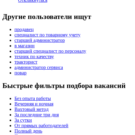
Откликнуться
Другие пользователи ищут
продавец
специалист по товарному учету
старший администратор
в магазин
старший специалист по персоналу
техник по качеству
тракторист
администратор сервиса
повар
Быстрые фильтры подбора вакансий
Без опыта работы
Вечерняя и ночная
Вахтовый метод
За последние три дня
За сутки
От прямых работодателей
Полный день