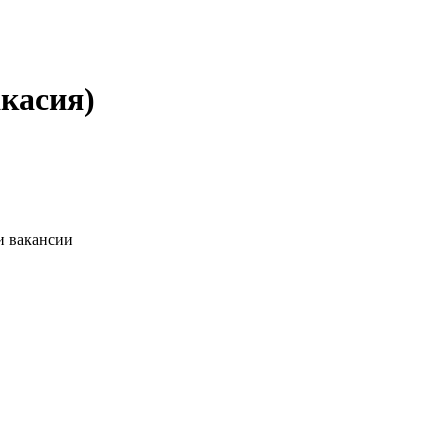
акасия)
и вакансии