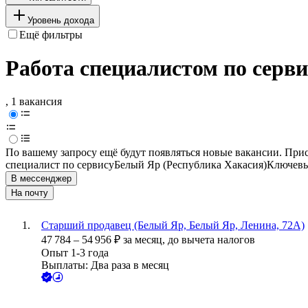
Уровень дохода
Ещё фильтры
Работа специалистом по серви
, 1 вакансия
По вашему запросу ещё будут появляться новые вакансии. При
специалист по сервису
Белый Яр (Республика Хакасия)
Ключевы
В мессенджер
На почту
Старший продавец (Белый Яр, Белый Яр, Ленина, 72А)
47 784
–
54 956
₽
за месяц,
до вычета налогов
Опыт 1-3 года
Выплаты: Два раза в месяц