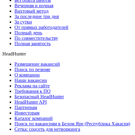
Без опыта работы
Вечерняя и ночная
Вахтовый метод
За последние три дня
За сутки
От прямых работодателей
Полный день
По совместительству
Полная занятость
HeadHunter
Размещение вакансий
Поиск по резюме
О компании
Наши вакансии
Реклама на сайте
Требования к ПО
Безопасный HeadHunter
HeadHunter API
Партнерам
Инвесторам
Каталог компаний
Поиск по вакансиям в Белом Яре (Республика Хакасия)
Сетка: соцсеть для нетворкинга