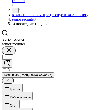
Главная
/
/
...
вакансии в Белом Яре (Республика Хакасия)
/
senior recruiter
/
за последние три дня
senior recruiter
Белый Яр (Республика Хакасия)
График
Рабочие часы
Опыт