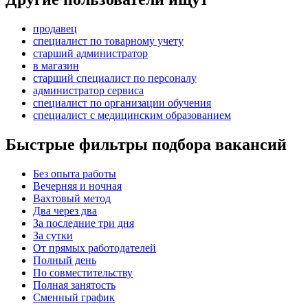
продавец
специалист по товарному учету
старший администратор
в магазин
старший специалист по персоналу
администратор сервиса
специалист по организации обучения
специалист с медицинским образованием
Быстрые фильтры подбора вакансий
Без опыта работы
Вечерняя и ночная
Вахтовый метод
Два через два
За последние три дня
За сутки
От прямых работодателей
Полный день
По совместительству
Полная занятость
Сменный график