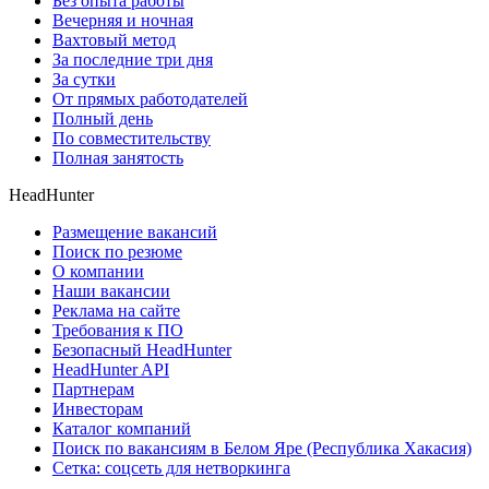
Без опыта работы
Вечерняя и ночная
Вахтовый метод
За последние три дня
За сутки
От прямых работодателей
Полный день
По совместительству
Полная занятость
HeadHunter
Размещение вакансий
Поиск по резюме
О компании
Наши вакансии
Реклама на сайте
Требования к ПО
Безопасный HeadHunter
HeadHunter API
Партнерам
Инвесторам
Каталог компаний
Поиск по вакансиям в Белом Яре (Республика Хакасия)
Сетка: соцсеть для нетворкинга