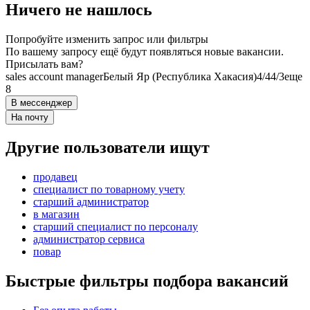
Ничего не нашлось
Попробуйте изменить запрос или фильтры
По вашему запросу ещё будут появляться новые вакансии.
Присылать вам?
sales account manager
Белый Яр (Республика Хакасия)
4/4
4/3
еще
8
В мессенджер
На почту
Другие пользователи ищут
продавец
специалист по товарному учету
старший администратор
в магазин
старший специалист по персоналу
администратор сервиса
повар
Быстрые фильтры подбора вакансий