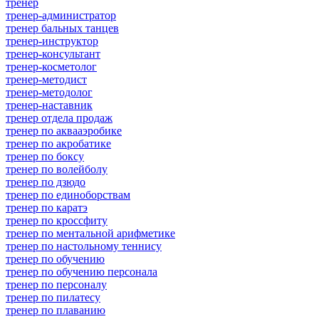
тренер
тренер-администратор
тренер бальных танцев
тренер-инструктор
тренер-консультант
тренер-косметолог
тренер-методист
тренер-методолог
тренер-наставник
тренер отдела продаж
тренер по аквааэробике
тренер по акробатике
тренер по боксу
тренер по волейболу
тренер по дзюдо
тренер по единоборствам
тренер по каратэ
тренер по кроссфиту
тренер по ментальной арифметике
тренер по настольному теннису
тренер по обучению
тренер по обучению персонала
тренер по персоналу
тренер по пилатесу
тренер по плаванию