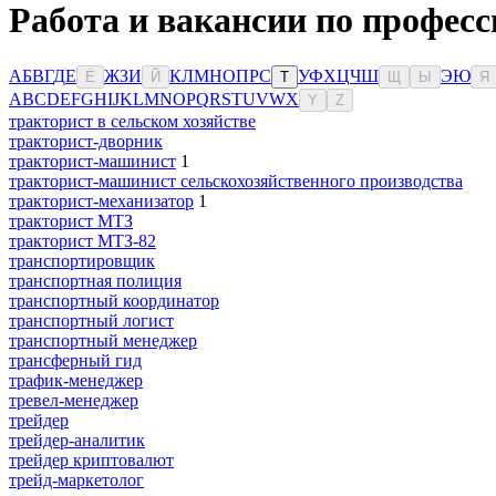
Работа и вакансии по професс
А
Б
В
Г
Д
Е
Ж
З
И
К
Л
М
Н
О
П
Р
С
У
Ф
Х
Ц
Ч
Ш
Э
Ю
Ё
Й
Т
Щ
Ы
Я
A
B
C
D
E
F
G
H
I
J
K
L
M
N
O
P
Q
R
S
T
U
V
W
X
Y
Z
тракторист в сельском хозяйстве
тракторист-дворник
тракторист-машинист
1
тракторист-машинист сельскохозяйственного производства
тракторист-механизатор
1
тракторист МТЗ
тракторист МТЗ-82
транспортировщик
транспортная полиция
транспортный координатор
транспортный логист
транспортный менеджер
трансферный гид
трафик-менеджер
тревел-менеджер
трейдер
трейдер-аналитик
трейдер криптовалют
трейд-маркетолог