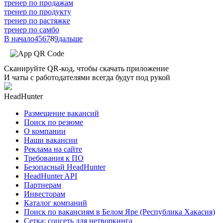
тренер по продажам
тренер по продукту
тренер по растяжке
тренер по самбо
В начало
4
5
6
7
8
9
дальше
Сканируйте QR-код, чтобы скачать приложение
И чаты с работодателями всегда будут под рукой
HeadHunter
Размещение вакансий
Поиск по резюме
О компании
Наши вакансии
Реклама на сайте
Требования к ПО
Безопасный HeadHunter
HeadHunter API
Партнерам
Инвесторам
Каталог компаний
Поиск по вакансиям в Белом Яре (Республика Хакасия)
Сетка: соцсеть для нетворкинга