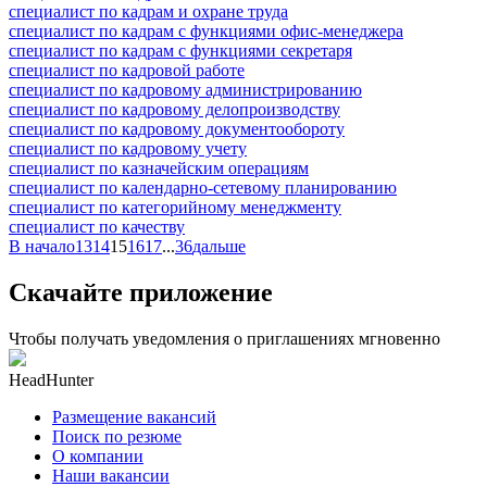
специалист по кадрам и охране труда
специалист по кадрам с функциями офис-менеджера
специалист по кадрам с функциями секретаря
специалист по кадровой работе
специалист по кадровому администрированию
специалист по кадровому делопроизводству
специалист по кадровому документообороту
специалист по кадровому учету
специалист по казначейским операциям
специалист по календарно-сетевому планированию
специалист по категорийному менеджменту
специалист по качеству
В начало
13
14
15
16
17
...
36
дальше
Скачайте приложение
Чтобы получать уведомления о приглашениях мгновенно
HeadHunter
Размещение вакансий
Поиск по резюме
О компании
Наши вакансии