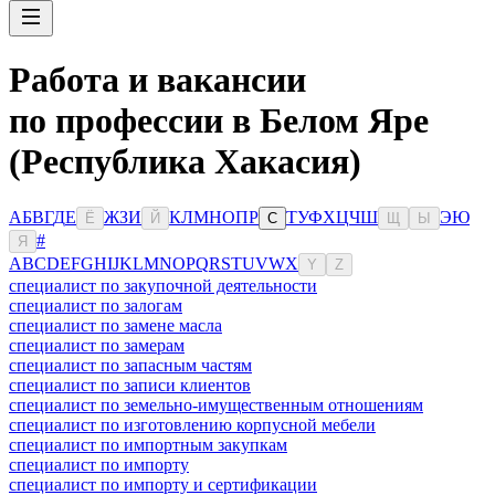
Работа и вакансии
по профессии в Белом Яре
(Республика Хакасия)
А
Б
В
Г
Д
Е
Ж
З
И
К
Л
М
Н
О
П
Р
Т
У
Ф
Х
Ц
Ч
Ш
Э
Ю
Ё
Й
С
Щ
Ы
#
Я
A
B
C
D
E
F
G
H
I
J
K
L
M
N
O
P
Q
R
S
T
U
V
W
X
Y
Z
специалист по закупочной деятельности
специалист по залогам
специалист по замене масла
специалист по замерам
специалист по запасным частям
специалист по записи клиентов
специалист по земельно-имущественным отношениям
специалист по изготовлению корпусной мебели
специалист по импортным закупкам
специалист по импорту
специалист по импорту и сертификации