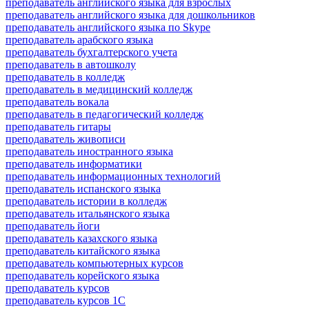
преподаватель английского языка для взрослых
преподаватель английского языка для дошкольников
преподаватель английского языка по Skype
преподаватель арабского языка
преподаватель бухгалтерского учета
преподаватель в автошколу
преподаватель в колледж
преподаватель в медицинский колледж
преподаватель вокала
преподаватель в педагогический колледж
преподаватель гитары
преподаватель живописи
преподаватель иностранного языка
преподаватель информатики
преподаватель информационных технологий
преподаватель испанского языка
преподаватель истории в колледж
преподаватель итальянского языка
преподаватель йоги
преподаватель казахского языка
преподаватель китайского языка
преподаватель компьютерных курсов
преподаватель корейского языка
преподаватель курсов
преподаватель курсов 1С