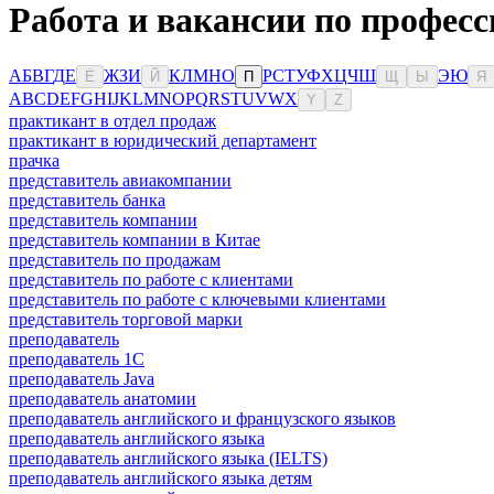
Работа и вакансии по професс
А
Б
В
Г
Д
Е
Ж
З
И
К
Л
М
Н
О
Р
С
Т
У
Ф
Х
Ц
Ч
Ш
Э
Ю
Ё
Й
П
Щ
Ы
Я
A
B
C
D
E
F
G
H
I
J
K
L
M
N
O
P
Q
R
S
T
U
V
W
X
Y
Z
практикант в отдел продаж
практикант в юридический департамент
прачка
представитель авиакомпании
представитель банка
представитель компании
представитель компании в Китае
представитель по продажам
представитель по работе с клиентами
представитель по работе с ключевыми клиентами
представитель торговой марки
преподаватель
преподаватель 1С
преподаватель Java
преподаватель анатомии
преподаватель английского и французского языков
преподаватель английского языка
преподаватель английского языка (IELTS)
преподаватель английского языка детям