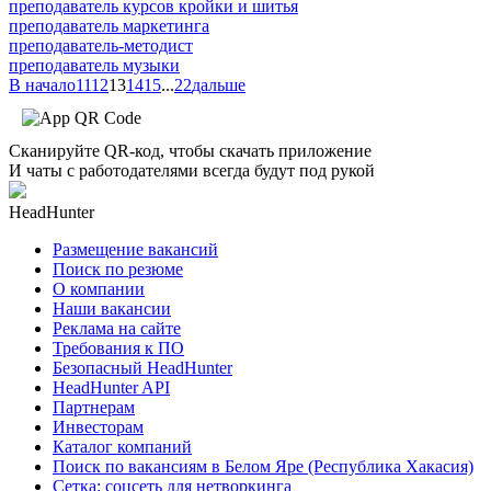
преподаватель курсов кройки и шитья
преподаватель маркетинга
преподаватель-методист
преподаватель музыки
В начало
11
12
13
14
15
...
22
дальше
Сканируйте QR-код, чтобы скачать приложение
И чаты с работодателями всегда будут под рукой
HeadHunter
Размещение вакансий
Поиск по резюме
О компании
Наши вакансии
Реклама на сайте
Требования к ПО
Безопасный HeadHunter
HeadHunter API
Партнерам
Инвесторам
Каталог компаний
Поиск по вакансиям в Белом Яре (Республика Хакасия)
Сетка: соцсеть для нетворкинга