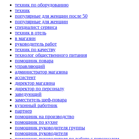
техник по оборудованию
техник
популярные для женщин после 50
популярные для женщин
специалист сервиса
техник в отель
в магазин
руководитель работ
техник по качеству
технолог общественного питания
помощник повара
управляющий
администратор магазина
ассистент
директор магазина
директор по персоналу
заведующий
заместитель шеф-повара
кухонный работник
партнер
помощник на производство
помощник по кухне
помощник руководителя группы
помощник руководителя
помощник руководителя по работе с персоналом