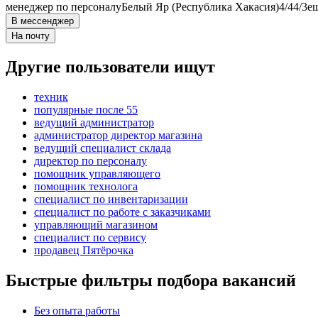
менеджер по персоналу
Белый Яр (Республика Хакасия)
4/4
4/3
е
В мессенджер
На почту
Другие пользователи ищут
техник
популярные после 55
ведущий администратор
администратор директор магазина
ведущий специалист склада
директор по персоналу
помощник управляющего
помощник технолога
специалист по инвентаризации
специалист по работе с заказчиками
управляющий магазином
специалист по сервису
продавец Пятёрочка
Быстрые фильтры подбора вакансий
Без опыта работы