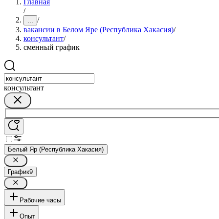
Главная
/
/
...
вакансии в Белом Яре (Республика Хакасия)
/
консультант
/
сменный график
консультант
Белый Яр (Республика Хакасия)
График
9
Рабочие часы
Опыт