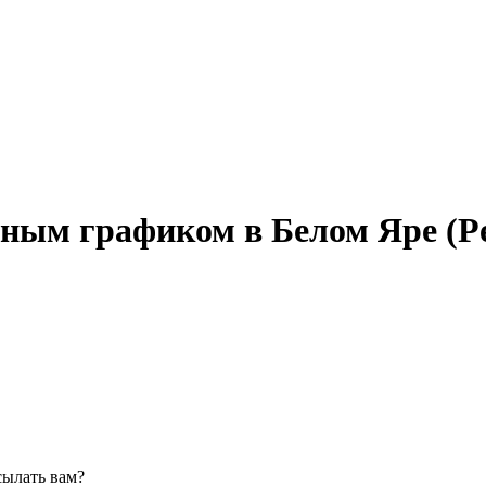
нным графиком в Белом Яре (Р
сылать вам?