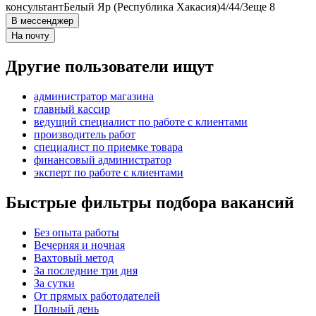
консультант
Белый Яр (Республика Хакасия)
4/4
4/3
еще 8
В мессенджер
На почту
Другие пользователи ищут
администратор магазина
главный кассир
ведущий специалист по работе с клиентами
производитель работ
специалист по приемке товара
финансовый администратор
эксперт по работе с клиентами
Быстрые фильтры подбора вакансий
Без опыта работы
Вечерняя и ночная
Вахтовый метод
За последние три дня
За сутки
От прямых работодателей
Полный день