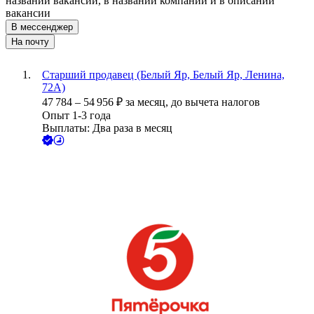
названии вакансии, в названии компании и в описании
вакансии
В мессенджер
На почту
Старший продавец (Белый Яр, Белый Яр, Ленина,
72А)
47 784
–
54 956
₽
за месяц,
до вычета налогов
Опыт 1-3 года
Выплаты: Два раза в месяц