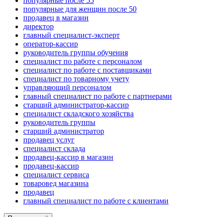
популярные после 55
популярные для женщин после 50
продавец в магазин
директор
главный специалист-эксперт
оператор-кассир
руководитель группы обучения
специалист по работе с персоналом
специалист по работе с поставщиками
специалист по товарному учету
управляющий персоналом
главный специалист по работе с партнерами
старший администратор-кассир
специалист складского хозяйства
руководитель группы
старший администратор
продавец услуг
специалист склада
продавец-кассир в магазин
продавец-кассир
специалист сервиса
товаровед магазина
продавец
главный специалист по работе с клиентами