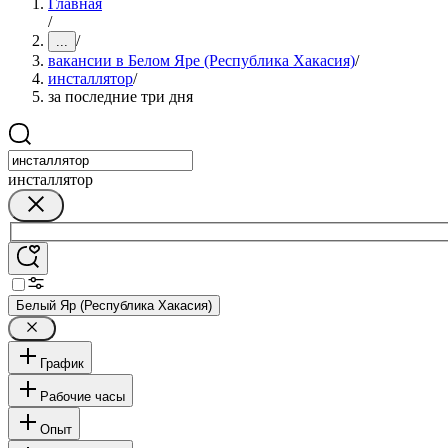
Главная
/
/
...
вакансии в Белом Яре (Республика Хакасия)
/
инсталлятор
/
за последние три дня
инсталлятор
Белый Яр (Республика Хакасия)
График
Рабочие часы
Опыт