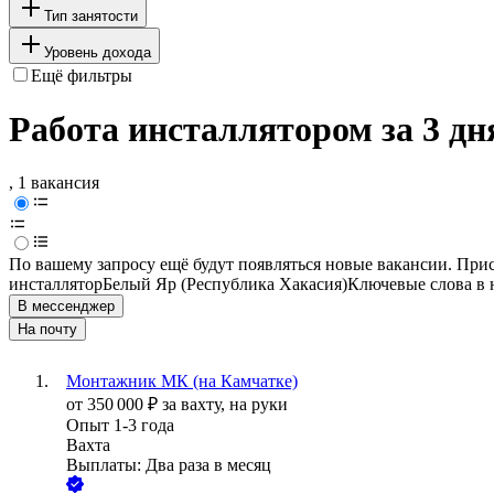
Тип занятости
Уровень дохода
Ещё фильтры
Работа инсталлятором за 3 дн
, 1 вакансия
По вашему запросу ещё будут появляться новые вакансии. При
инсталлятор
Белый Яр (Республика Хакасия)
Ключевые слова в 
В мессенджер
На почту
Монтажник МК (на Камчатке)
от
350 000
₽
за вахту,
на руки
Опыт 1-3 года
Вахта
Выплаты: Два раза в месяц