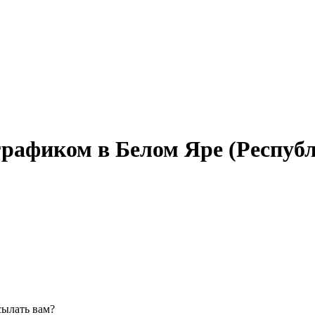
графиком в Белом Яре (Респуб
сылать вам?