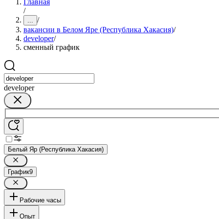
Главная
/
/
...
вакансии в Белом Яре (Республика Хакасия)
/
developer
/
сменный график
developer
Белый Яр (Республика Хакасия)
График
9
Рабочие часы
Опыт