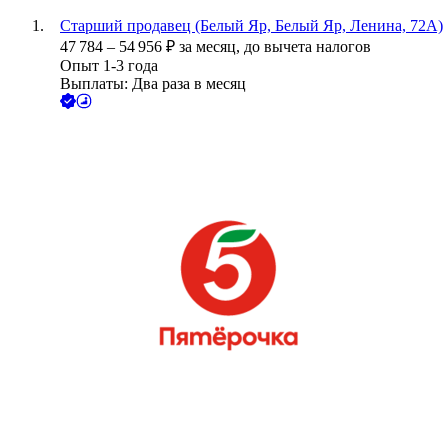
Старший продавец (Белый Яр, Белый Яр, Ленина, 72А)
47 784
–
54 956
₽
за месяц,
до вычета налогов
Опыт 1-3 года
Выплаты: Два раза в месяц