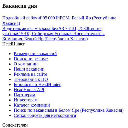
Вакансии дня
Подсобный рабочий
95 000
₽
iFCM, Белый Яр (Республика
Хакасия)
Водитель автосамосвала БелАЗ 75131, 75306
з/п не
указана
СУЭК, Сибирская Угольная Энергетическая
Компания, Белый Яр (Республика Хакасия)
HeadHunter
Размещение вакансий
Поиск по резюме
О компании
Наши вакансии
Реклама на сайте
Требования к ПО
Безопасный HeadHunter
HeadHunter API
Партнерам
Инвесторам
Каталог компаний
Поиск по вакансиям в Белом Яре (Республика Хакасия)
Сетка: соцсеть для нетворкинга
Соискателям