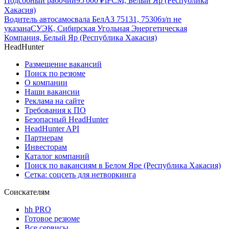
Подсобный рабочий
95 000
₽
iFCM, Белый Яр (Республика
Хакасия)
Водитель автосамосвала БелАЗ 75131, 75306
з/п не
указана
СУЭК, Сибирская Угольная Энергетическая
Компания, Белый Яр (Республика Хакасия)
HeadHunter
Размещение вакансий
Поиск по резюме
О компании
Наши вакансии
Реклама на сайте
Требования к ПО
Безопасный HeadHunter
HeadHunter API
Партнерам
Инвесторам
Каталог компаний
Поиск по вакансиям в Белом Яре (Республика Хакасия)
Сетка: соцсеть для нетворкинга
Соискателям
hh PRO
Готовое резюме
Все сервисы