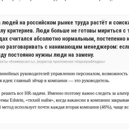
за людей на российском рынке труда растёт и соис
лу критериев. Люди больше не готовы мириться с 
одах считался абсолютно нормальным, постепенно 
но разговаривать с нанимающим менеджером: если 
анду постоянно нужны люди на замену.
газеты «Коммерсантъ», редактор приложения «Карьера&Кадры»
и линейных руководителей управлению персоналом, возможность
я идея: главный эйчар в компании — это руководитель.
го решить все HR-задачи. Именно поэтому важно следить за аль
емы Edstein, «тихий найм», когда вакансии в компании закрыва
 метод использует почти каждая вторая компания (46%), чаще вс