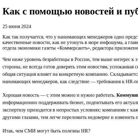
Как с помощью новостей и п
25 июня 2024
Как так получается, что у нанимающих менеджеров одно предст
качественные новости, как не утонуть в море инфошума, а гл
отдела экономики газеты «Коммерсантъ», редактора приложен
Чем ниже уровень безработицы в России, тем выше интерес к 
стороны, не всегда готов доверять этим новостям, успокаивая с
общая ситуация влияет на конкретную компанию. Складывается 
нанимающих менеджеров, как следствие — требования к HR-по
Хорошая новость — с этим можно и нужно работать.
Коммуни
информационно поддерживать бизнес, подпитывать его актуальн
экспертизу приходится в непростых условиях: компаниям с ка
другими глазами, тем легче переломить недоверие и изменит
Итак, чем СМИ могут быть полезны HR?