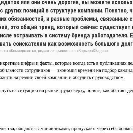
дидатов или они очень дорогие, вы можете использ
 с других позиций в структуре компании. Понятно, ч
их обязанностей, и разные проблемы, связанные с
ний, это общий тренд, который сейчас существует 
числе встраивать в систему бренда работодателя. 
вать соискателям как возможность большого долг
газеты «Коммерсантъ», редактор приложения «Карьера&Кадры»
нкретные цифры и факты, которые всегда есть в публикациях д
мобильности сотрудников — экономия времени на подбор кандид
ожить на реалии своей компании и обсудить с руководством.
ть на ситуацию на рынке труда сверху, понять, как обстоят дел
ьства, общаются с чиновниками, пропускают через себя большо