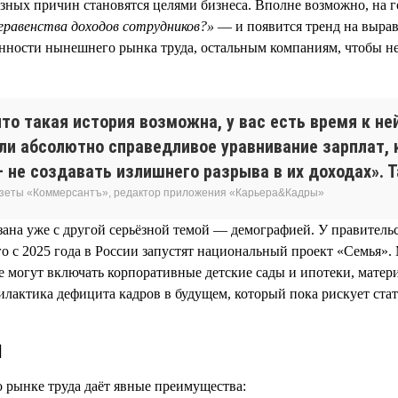
азных причин становятся целями бизнеса. Вполне возможно, на г
еравенства доходов сотрудников?»
— и появится тренд на вырав
енности нынешнего рынка труда, остальным компаниям, чтобы не
что такая история возможна, у вас есть время к н
ели абсолютно справедливое уравнивание зарплат, 
 не создавать излишнего разрыва в их доходах». Т
газеты «Коммерсантъ», редактор приложения «Карьера&Кадры»
язана уже с другой серьёзной темой — демографией. У правител
того с 2025 года в России запустят национальный проект «Семья
 могут включать корпоративные детские сады и ипотеки, матер
филактика дефицита кадров в будущем, который пока рискует ста
и
 рынке труда даёт явные преимущества: