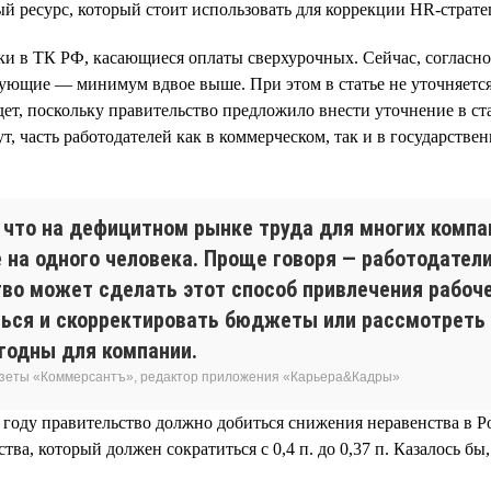
й ресурс, который стоит использовать для коррекции HR-стратег
ки в ТК РФ, касающиеся оплаты сверхурочных. Сейчас, согласно
ующие — минимум вдвое выше. При этом в статье не уточняется
ет, поскольку правительство предложило внести уточнение в ста
т, часть работодателей как в коммерческом, так и в государств
 что на дефицитном рынке труда для многих компа
е на одного человека. Проще говоря — работодате
тво может сделать этот способ привлечения рабоч
ться и скорректировать бюджеты или рассмотреть
годны для компании.
газеты «Коммерсантъ», редактор приложения «Карьера&Кадры»
 году правительство должно добиться снижения неравенства в 
а, который должен сократиться с 0,4 п. до 0,37 п. Казалось бы