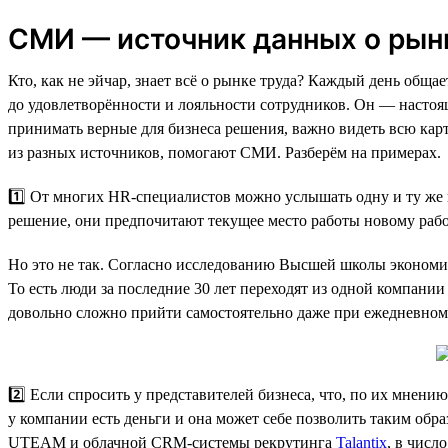
СМИ — источник данных о рын
Кто, как не эйчар, знает всё о рынке труда? Каждый день общ
до удовлетворённости и лояльности сотрудников. Он — настоя
принимать верные для бизнеса решения, важно видеть всю кар
из разных источников, помогают СМИ. Разберём на примерах.
1️⃣ От многих HR-специалистов можно услышать одну и ту же 
решение, они предпочитают текущее место работы новому рабо
Но это не так. Согласно исследованию Высшей школы экономик
То есть люди за последние 30 лет переходят из одной компании
довольно сложно прийти самостоятельно даже при ежедневном 
2️⃣ Если спросить у представителей бизнеса, что, по их мнению
у компании есть деньги и она может себе позволить таким обр
UTEAM и облачной CRM-системы рекрутинга
Talantix
, в числ