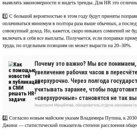
выявлять закономерности и видеть тренды. Для HR это отличны
1️⃣ С большой вероятностью в этом году будут приняты поправ
оплачиваться минимум в полтора раза выше обычных, а послед
совокупный доход. Но, кажется, скоро никаких сомнений не буд
включать в себя все выплаты. Получается, если поправки приму
труда, по отдельным позициям он может вырасти на 20–30%.
Почему это важно? Мы все понимаем,
увеличение рабочих часов в пересчёт
сверхурочно. Через полгода государс
учитывать заранее, чтобы подготови
«сверхурочные» становятся не так вы
Анастасия Мануйлова, обозреватель отдела экономики 
2️⃣ Согласно новым майским указам Владимира Путина, к 2030
Джини — статистический показатель степени расслоения обществ