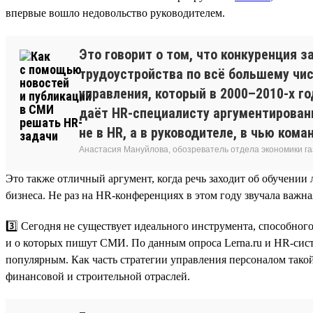
впервые вошло недовольство руководителем.
Это говорит о том, что конкуренция 
трудоустройства по всё большему чис
управления, который в 2000–2010-х г
даёт HR-специалисту аргументирован
не в HR, а в руководителе, в чью ком
Анастасия Мануйлова, обозреватель отдела экономики 
Это также отличный аргумент, когда речь заходит об обучени
бизнеса. Не раз на HR-конференциях в этом году звучала важна
3️⃣ Сегодня не существует идеального инструмента, способно
и о которых пишут СМИ. По данным опроса Lerna.ru и HR-сист
популярным. Как часть стратегии управления персоналом такой
финансовой и строительной отраслей.