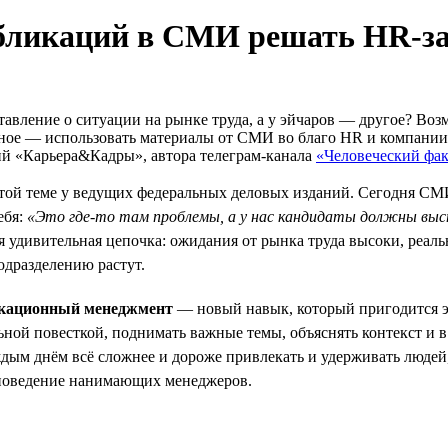
убликаций в СМИ решать HR-з
авление о ситуации на рынке труда, а у эйчаров — другое? Воз
авное — использовать материалы от СМИ во благо HR и компани
ий «Карьера&Кадры», автора телеграм-канала
«Человеческий фа
этой теме у ведущих федеральных деловых изданий. Сегодня СМИ
ебя:
«Это где-то там проблемы, а у нас кандидаты должны выс
удивительная цепочка: ожидания от рынка труда высоки, реальн
дразделению растут.
кационный менеджмент
— новый навык, который пригодится э
ой повесткой, поднимать важные темы, объяснять контекст и в 
ждым днём всё сложнее и дороже привлекать и удерживать люде
ь поведение нанимающих менеджеров.