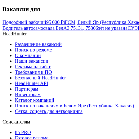
Вакансии дня
Подсобный рабочий
95 000
₽
iFCM, Белый Яр (Республика Хака
Водитель автосамосвала БелАЗ 75131, 75306
з/п не указана
СУЭК
HeadHunter
Размещение вакансий
Поиск по резюме
О компании
Наши вакансии
Реклама на сайте
Требования к ПО
Безопасный HeadHunter
HeadHunter API
Партнерам
Инвесторам
Каталог компаний
Поиск по вакансиям в Белом Яре (Республика Хакасия)
Сетка: соцсеть для нетворкинга
Соискателям
hh PRO
Готовое резюме