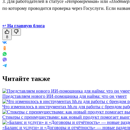
3. Для работодателей в статусе
«Непроверенная»
или
«Подтвер
по которому проводится проверка через Госуслуги. Если назва
↩
На главную блога
8
Читайте также
Представляем нового ИИ-помощника для найма: что он умеет
Что изменилось в инструментах hh.ru для работы с брендом раб
Стикеры с преимуществами: как новый продукт помогает выигр
«Баланс и услуги» и «Договоры и отчётность» — новые разделы