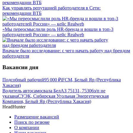
Как управлять репутацией работодателя в Сети:
рекомендации ВТБ
«Мы переосмыслили роль HR-бренда и вошли в топ-3
работодателей России» — кейс Realweb
Вначале было исследование: с чего начать работу над брендом
работодателя
Вакансии дня
Подсобный рабочий
95 000
₽
iFCM, Белый Яр (Республика
Хакасия)
Водитель автосамосвала БелАЗ 75131, 75306
з/п не
указана
СУЭК, Сибирская Угольная Энергетическая
Компания, Белый Яр (Республика Хакасия)
HeadHunter
Размещение вакансий
Поиск по резюме
О компании
Наши вакансии