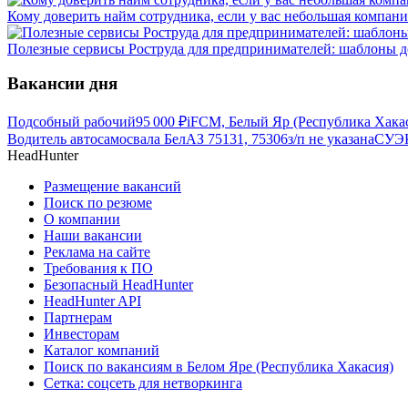
Кому доверить найм сотрудника, если у вас небольшая компани
Полезные сервисы Роструда для предпринимателей: шаблоны д
Вакансии дня
Подсобный рабочий
95 000
₽
iFCM, Белый Яр (Республика Хака
Водитель автосамосвала БелАЗ 75131, 75306
з/п не указана
СУЭК
HeadHunter
Размещение вакансий
Поиск по резюме
О компании
Наши вакансии
Реклама на сайте
Требования к ПО
Безопасный HeadHunter
HeadHunter API
Партнерам
Инвесторам
Каталог компаний
Поиск по вакансиям в Белом Яре (Республика Хакасия)
Сетка: соцсеть для нетворкинга