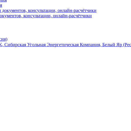
я
окументов, консультации, онлайн-расчётчики
сия)
, Сибирская Угольная Энергетическая Компания, Белый Яр (Ре