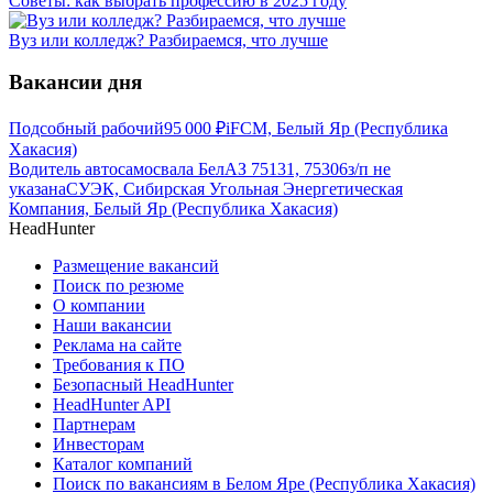
Советы: как выбрать профессию в 2025 году
Вуз или колледж? Разбираемся, что лучше
Вакансии дня
Подсобный рабочий
95 000
₽
iFCM, Белый Яр (Республика
Хакасия)
Водитель автосамосвала БелАЗ 75131, 75306
з/п не
указана
СУЭК, Сибирская Угольная Энергетическая
Компания, Белый Яр (Республика Хакасия)
HeadHunter
Размещение вакансий
Поиск по резюме
О компании
Наши вакансии
Реклама на сайте
Требования к ПО
Безопасный HeadHunter
HeadHunter API
Партнерам
Инвесторам
Каталог компаний
Поиск по вакансиям в Белом Яре (Республика Хакасия)