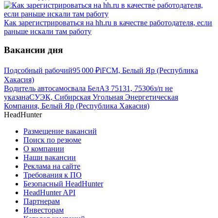
Как зарегистрироваться на hh.ru в качестве работодателя, если
раньше искали там работу
Вакансии дня
Подсобный рабочий
95 000
₽
iFCM, Белый Яр (Республика
Хакасия)
Водитель автосамосвала БелАЗ 75131, 75306
з/п не
указана
СУЭК, Сибирская Угольная Энергетическая
Компания, Белый Яр (Республика Хакасия)
HeadHunter
Размещение вакансий
Поиск по резюме
О компании
Наши вакансии
Реклама на сайте
Требования к ПО
Безопасный HeadHunter
HeadHunter API
Партнерам
Инвесторам