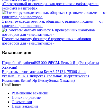
«Электронный инспектор»: как российские работодатели
экономят на штрафах
Этикет руководителя: как общаться с разными людьми — от
клиентов до инвесторов
Помогаем малому бизнесу: 6 проверенных шаблонов
договоров для «внештатников»
Вакансии дня
Подсобный рабочий
95 000
₽
iFCM, Белый Яр (Республика
Хакасия)
Водитель автосамосвала БелАЗ 75131, 75306
з/п не
указана
СУЭК, Сибирская Угольная Энергетическая
Компания, Белый Яр (Республика Хакасия)
HeadHunter
Размещение вакансий
Поиск по резюме
О компании
Наши вакансии