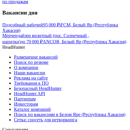
по продажам
Вакансии дня
Подсобный рабочий
95 000
₽
iFCM, Белый Яр (Республика
Хакасия)
Мерчендайзер визитный (пос. Солнечный ,
напитки)
до
70 000
₽
ANCOR, Белый Яр (Республика Хакасия)
HeadHunter
Размещение вакансий
Поиск по резюме
О компании
Наши вакансии
Реклама на сайте
Требования к ПО
Безопасный HeadHunter
HeadHunter API
Партнерам
Инвесторам
Каталог компаний
Поиск по вакансиям в Белом Яре (Республика Хакасия)
Сетка: соцсеть для нетворкинга
Соискателям