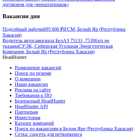
договоров для «внештатников»
Вакансии дня
Подсобный рабочий
95 000
₽
iFCM, Белый Яр (Республика
Хакасия)
Водитель автосамосвала БелАЗ 75131, 75306
з/п не
указана
СУЭК, Сибирская Угольная Энергетическая
Компания, Белый Яр (Республика Хакасия)
HeadHunter
Размещение вакансий
Поиск по резюме
О компании
Наши вакансии
Реклама на сайте
Требования к ПО
Безопасный HeadHunter
HeadHunter API
Партнерам
Инвесторам
Каталог компаний
Поиск по вакансиям в Белом Яре (Республика Хакасия)
Сетка: соцсеть для нетворкинга