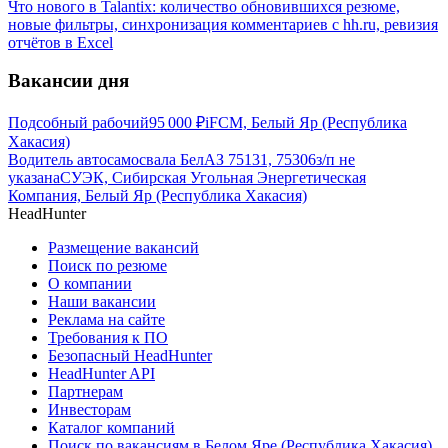
Что нового в Talantix: количество обновившихся резюме,
новые фильтры, синхронизация комментариев с hh.ru, ревизия
отчётов в Excel
Вакансии дня
Подсобный рабочий
95 000
₽
iFCM, Белый Яр (Республика
Хакасия)
Водитель автосамосвала БелАЗ 75131, 75306
з/п не
указана
СУЭК, Сибирская Угольная Энергетическая
Компания, Белый Яр (Республика Хакасия)
HeadHunter
Размещение вакансий
Поиск по резюме
О компании
Наши вакансии
Реклама на сайте
Требования к ПО
Безопасный HeadHunter
HeadHunter API
Партнерам
Инвесторам
Каталог компаний
Поиск по вакансиям в Белом Яре (Республика Хакасия)