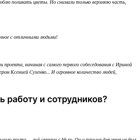
 люблю поливать цветы. Но снимали только верхнюю часть,
ённое с отличными людьми!
 проекта, начиная с самого первого собеседования с Ириной
ром Ксенией Сухенко... И огромное количество людей,
ь работу и сотрудников?
ого роста — всё связано с hh.ru. Он и раньше для меня не был