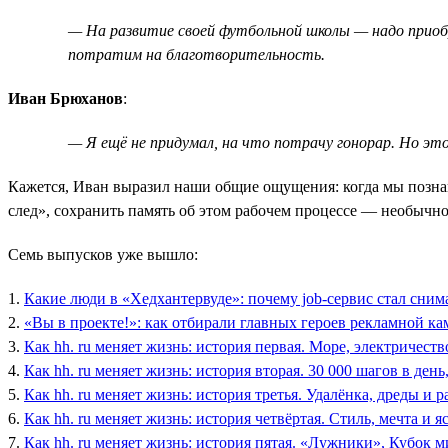
— На развитие своей футбольной школы — надо приоб
потратим на благотворительность.
Иван Брюханов
:
— Я ещё не придумал, на что потрачу гонорар. Но эт
Кажется, Иван выразил наши общие ощущения: когда мы познако
след», сохранить память об этом рабочем процессе — необыч
Семь выпусков уже вышло:
1.
Какие люди в «Хедхантервуде»: почему job-сервис стал сним
2.
«Вы в проекте!»: как отбирали главных героев рекламной ка
3.
Как hh. ru меняет жизнь: история первая. Море, электричеств
4.
Как hh. ru меняет жизнь: история вторая. 30 000 шагов в ден
5.
Как hh. ru меняет жизнь: история третья. Удалёнка, дреды и р
6.
Как hh. ru меняет жизнь: история четвёртая. Стиль, мечта и я
7.
Как hh. ru меняет жизнь: история пятая. «Лужники», Кубок 