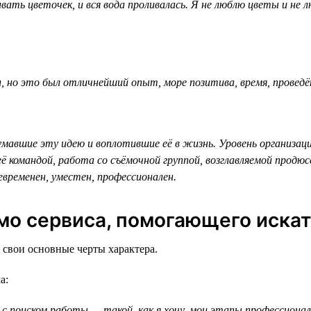
вать цветочек, и вся вода проливалась. Я не люблю цветы и не
л, но это был отличнейший опыт, море позитива, время, провед
авшие эту идею и воплотившие её в жизнь. Уровень организации
ё командой, работа со съёмочной группой, возглавляемой продюсе
евременен, уместен, профессионален.
имо сервиса, помогающего искат
 свои основные черты характера.
а:
 поиском работы — такой, как я хочу, мои этапы профессиональн