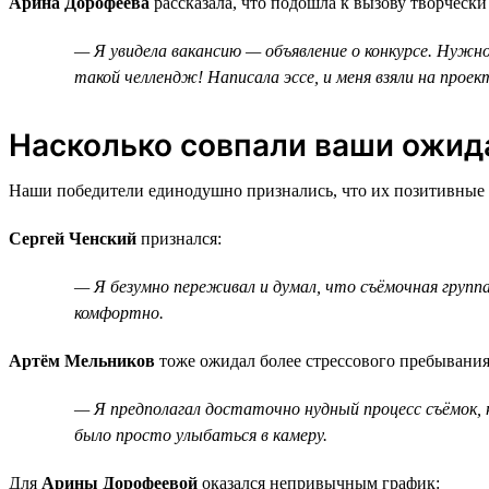
Арина Дорофеева
рассказала, что подошла к вызову творчески
— Я увидела вакансию — объявление о конкурсе. Нужно 
такой челлендж! Написала эссе, и меня взяли на проек
Насколько совпали ваши ожида
Наши победители единодушно признались, что их позитивные э
Сергей Ченский
признался:
— Я безумно переживал и думал, что съёмочная группа
комфортно.
Артём Мельников
тоже ожидал более стрессового пребывания
— Я предполагал достаточно нудный процесс съёмок, но
было просто улыбаться в камеру.
Для
Арины Дорофеевой
оказался непривычным график: