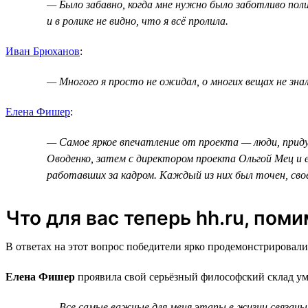
— Было забавно, когда мне нужно было заботливо поли
и в ролике не видно, что я всё пролила.
Иван Брюханов
:
— Многого я просто не ожидал, о многих вещах не зна
Елена Фишер
:
— Самое яркое впечатление от проекта — люди, придум
Оводенко, затем с директором проекта Ольгой Мец и е
работавших за кадром. Каждый из них был точен, сво
Что для вас теперь hh.ru, пом
В ответах на этот вопрос победители ярко продемонстрировали
Елена Фишер
проявила свой серьёзный философский склад ум
— Все самые важные для меня этапы в жизни связаны с