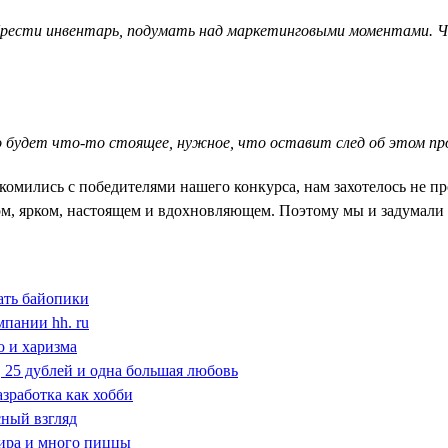
рести инвентарь, подумать над маркетинговыми моментами. Ча
о будет что-то стоящее, нужное, что оставит след об этом пр
мились с победителями нашего конкурса, нам захотелось не про
ном, ярком, настоящем и вдохновляющем. Поэтому мы и задумал
ать байопики
мпании hh. ru
о и харизма
ь, 25 дублей и одна большая любовь
азработка как хобби
сный взгляд
мира и много пиццы