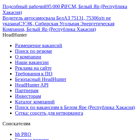
Подсобный рабочий
95 000
₽
iFCM, Белый Яр (Республика
Хакасия)
Водитель автосамосвала БелАЗ 75131, 75306
з/п не
указана
СУЭК, Сибирская Угольная Энергетическая
Компания, Белый Яр (Республика Хакасия)
HeadHunter
Размещение вакансий
Поиск по резюме
О компании
Наши вакансии
Реклама на сайте
Требования к ПО
Безопасный HeadHunter
HeadHunter API
Партнерам
Инвесторам
Каталог компаний
Поиск по вакансиям в Белом Яре (Республика Хакасия)
Сетка: соцсеть для нетворкинга
Соискателям
hh PRO
Готовое резюме