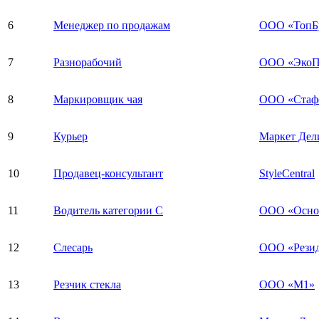
6
Менеджер по продажам
ООО «ТопБу
7
Разнорабочий
ООО «ЭкоП
8
Маркировщик чая
ООО «Стаф
9
Курьер
Маркет Дел
10
Продавец-консультант
StyleCentral
11
Водитель категории С
ООО «Основ
12
Слесарь
ООО «Рези
13
Резчик стекла
ООО «М1»