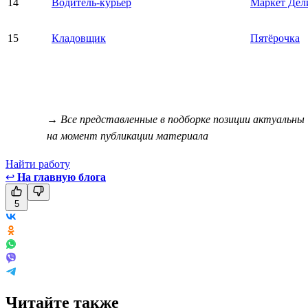
14
Водитель-курьер
Маркет Дел
15
Кладовщик
Пятёрочка
→ Все представленные в подборке позиции актуальны
на момент публикации материала
Найти работу
↩
На главную блога
5
Читайте также