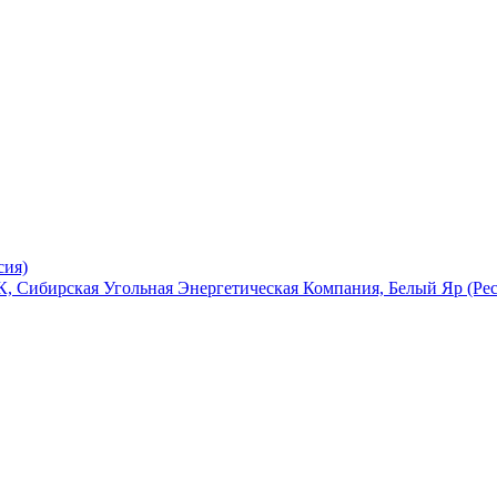
сия)
, Сибирская Угольная Энергетическая Компания, Белый Яр (Ре