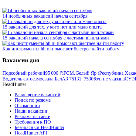
14 необычных вакансий начала сентября
15 вакансий для тех, у кого нет или мало опыта
15 вакансий начала сентября с частыми выплатами
Как инструменты hh.ru помогают быстрее найти работу
Вакансии дня
Подсобный рабочий
95 000
₽
iFCM, Белый Яр (Республика Хака
Водитель автосамосвала БелАЗ 75131, 75306
з/п не указана
СУЭК
HeadHunter
Размещение вакансий
Поиск по резюме
О компании
Наши вакансии
Реклама на сайте
Требования к ПО
Безопасный HeadHunter
HeadHunter API