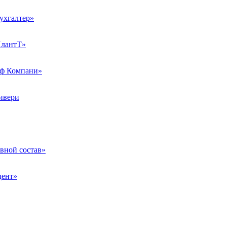
хгалтер»
лантТ»
ф Компани»
ивери
ной состав»
дент»