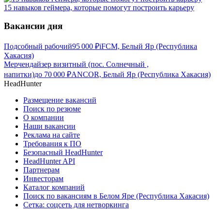
15 навыков геймера, которые помогут построить карьеру
Вакансии дня
Подсобный рабочий
95 000
₽
iFCM, Белый Яр (Республика
Хакасия)
Мерчендайзер визитный (пос. Солнечный ,
напитки)
до
70 000
₽
ANCOR, Белый Яр (Республика Хакасия)
HeadHunter
Размещение вакансий
Поиск по резюме
О компании
Наши вакансии
Реклама на сайте
Требования к ПО
Безопасный HeadHunter
HeadHunter API
Партнерам
Инвесторам
Каталог компаний
Поиск по вакансиям в Белом Яре (Республика Хакасия)
Сетка: соцсеть для нетворкинга